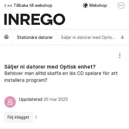
Hoppa till innehåll
<< Tillbaka till webshop
Webshop
Fler
Facebook
Instagram
Ti
Stationära datorer
Tech Support Video
Säljer ni datorer med Optisk enhet?
Visa
Säljer ni datorer med Optisk enhet?
Behöver man alltid skaffa en lös CD spelare för att
installera program?
Uppdaterad
20 mar 2025
Följ inlägget
1