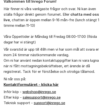
Välkommen till Inrego Forum!
Om forumet
Här finner ni våra vanligaste frågor och svar. Ni kan även
ställa frågor direkt genom forumet. Eller
chatta med oss
live
, chatten är öppen mellan 9-16 mån-fre (lunch stängt 1
timme mellan 11-13)
Våra Öppettider är Måndag till Fredag 08:00-17:00 (Röda
dagar har vi stängt)
Vår svarstid är upp till 48h men vi har som mål att svara er
inom 24 timmar nästkommande vardag.
Om ni har använt nedan kontaktuppgifter kan ni vara lugna
när ni fått mottagningsbekräftelsen, ert ärende är då
registrerat. Tack för er förståelse och otroliga tålamod.
Ni når oss på:
Kontaktformuläret - klicka här
Inför köp -
webshop@inrego.se
Efter köp -
salesupport@inrego.se
Teknisk support -
support@inrego.se