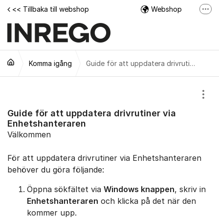
Hoppa till innehåll
<< Tillbaka till webshop
Webshop
Fler
Facebook
Instagram
Komma igång
Tech Support Video
Guide för att uppdatera drivrutiner via Enhetshanteraren
Visa
Guide för att uppdatera drivrutiner via
Enhetshanteraren
Välkommen
För att uppdatera drivrutiner via Enhetshanteraren
behöver du göra följande:
Öppna sökfältet via
Windows knappen
, skriv in
Enhetshanteraren
och klicka på det när den
kommer upp.