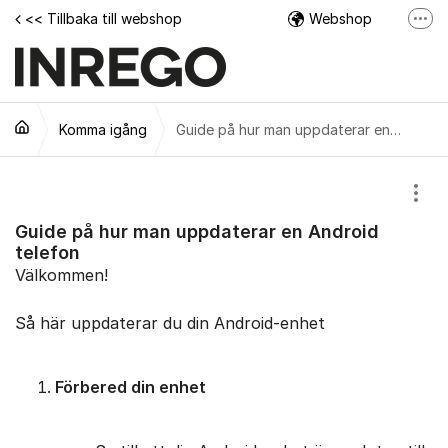
Hoppa till innehåll
<< Tillbaka till webshop
Webshop
Fler
Facebook
Instagram
Komma igång
Tech Support Video
Guide på hur man uppdaterar en Android telefon
Visa
Guide på hur man uppdaterar en Android
telefon
Välkommen!
Så här uppdaterar du din Android-enhet
Förbered din enhet