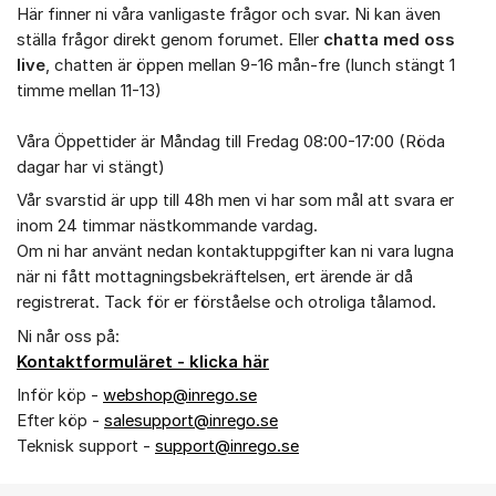
Här finner ni våra vanligaste frågor och svar. Ni kan även
ställa frågor direkt genom forumet. Eller
chatta med oss
live
, chatten är öppen mellan 9-16 mån-fre (lunch stängt 1
timme mellan 11-13)
Våra Öppettider är Måndag till Fredag 08:00-17:00 (Röda
dagar har vi stängt)
Vår svarstid är upp till 48h men vi har som mål att svara er
inom 24 timmar nästkommande vardag.
Om ni har använt nedan kontaktuppgifter kan ni vara lugna
när ni fått mottagningsbekräftelsen, ert ärende är då
registrerat. Tack för er förståelse och otroliga tålamod.
Ni når oss på:
Kontaktformuläret - klicka här
Inför köp -
webshop@inrego.se
Efter köp -
salesupport@inrego.se
Teknisk support -
support@inrego.se