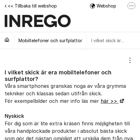
Hoppa till innehåll
<< Tillbaka till webshop
Webshop
Fler
Facebook
Instagram
Mobiltelefoner och surfplattor
Tech Support Video
I vilket skick är era mobiltelefoner och surfplattor?
Visa
I vilket skick är era mobiltelefoner och
surfplattor?
Våra smartphones granskas noga av våra grymma
tekniker och klassas sedan utifrån skick.
För exempelbilder och mer info läs mer
här >>
Nyskick
För dig som är lite extra kräsen finns möjligheten till
våra handplockade produkter i absolut bästa skick
som gör det nästan omöjligt att urskilja dem från nya.