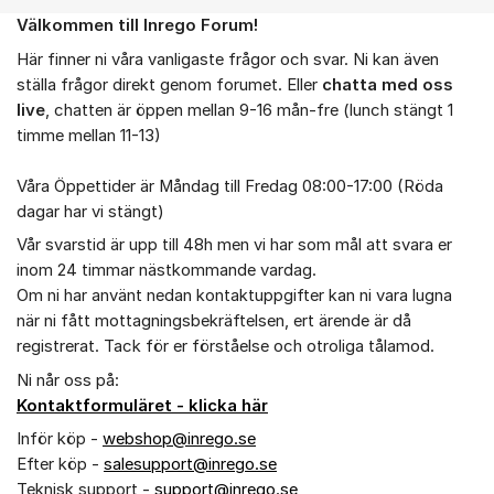
Välkommen till Inrego Forum!
Om forumet
Här finner ni våra vanligaste frågor och svar. Ni kan även
ställa frågor direkt genom forumet. Eller
chatta med oss
live
, chatten är öppen mellan 9-16 mån-fre (lunch stängt 1
timme mellan 11-13)
Våra Öppettider är Måndag till Fredag 08:00-17:00 (Röda
dagar har vi stängt)
Vår svarstid är upp till 48h men vi har som mål att svara er
inom 24 timmar nästkommande vardag.
Om ni har använt nedan kontaktuppgifter kan ni vara lugna
när ni fått mottagningsbekräftelsen, ert ärende är då
registrerat. Tack för er förståelse och otroliga tålamod.
Ni når oss på:
Kontaktformuläret - klicka här
Inför köp -
webshop@inrego.se
Efter köp -
salesupport@inrego.se
Teknisk support -
support@inrego.se