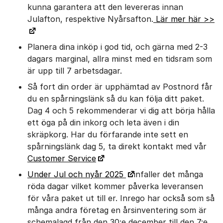
kunna garantera att den levereras innan
Julafton, respektive Nyårsafton.
Lär mer här >>
Planera dina inköp i god tid, och gärna med 2-3
dagars marginal, allra minst med en tidsram som
är upp till 7 arbetsdagar.
Så fort din order är upphämtad av Postnord får
du en spårningslänk så du kan följa ditt paket.
Dag 4 och 5 rekommenderar vi dig att börja hålla
ett öga på din inkorg och leta även i din
skräpkorg. Har du förfarande inte sett en
spårningslänk dag 5, ta direkt kontakt med vår
Customer Service
Under Jul och nyår 2025
infaller det många
röda dagar vilket kommer påverka leveransen
för våra paket ut till er. Inrego har också som så
många andra företag en årsinventering som är
schemalagd från den 30:e december till den 7:e