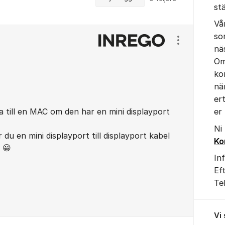
st
Vå
so
Visa/dölj ins
nä
Om
ko
nä
er
 till en MAC om den har en mini displayport
er
Ni
 du en mini displayport till displayport kabel
Ko
 😀
In
Ef
Te
Vi