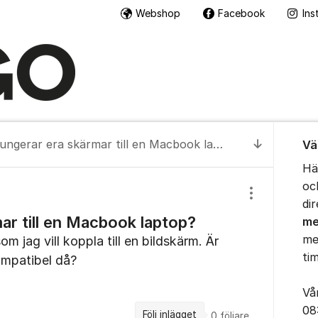
Webshop
Facebook
Ins
Om for
Fungerar era skärmar till en Macbook laptop?
Vä
Till senas
Hä
oc
Visa/dölj inst
di
ar till en Macbook laptop?
me
me
m jag vill koppla till en bildskärm. Är
ti
patibel då?
Vå
08
Följ inlägget
0
följare