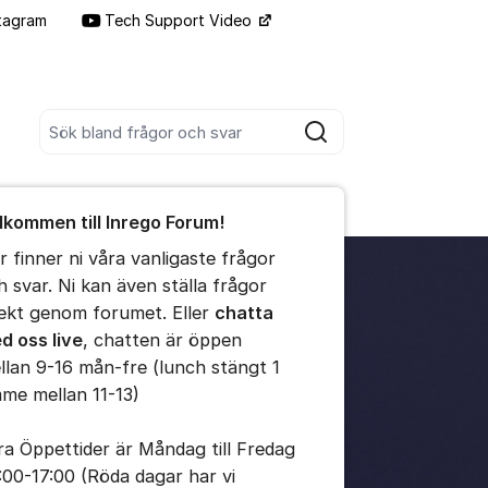
tagram
Tech Support Video
Fler supportlänkar
Sök bland alla inlägg
Sök
umet
lkommen till Inrego Forum!
te kommentaren
r finner ni våra vanligaste frågor
h svar. Ni kan även ställa frågor
ällningar för inlägg/kommentar
rekt genom forumet. Eller
chatta
d oss live
, chatten är öppen
llan 9-16 mån-fre (lunch stängt 1
mme mellan 11-13)
ra Öppettider är Måndag till Fredag
:00-17:00 (Röda dagar har vi