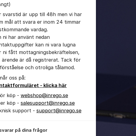
ängt)
r svarstid är upp till 48h men vi har
m mål att svara er inom 24 timmar
tällningar för inlägg/kommentar
stkommande vardag.
 ni har använt nedan
ntaktuppgifter kan ni vara lugna
r ni fått mottagningsbekräftelsen,
t ärende är då registrerat. Tack för
 förståelse och otroliga tålamod.
 når oss på:
ntaktformuläret - klicka här
för köp -
webshop@inrego.se
ter köp -
salesupport@inrego.se
knisk support -
support@inrego.se
 svarar på dina frågor