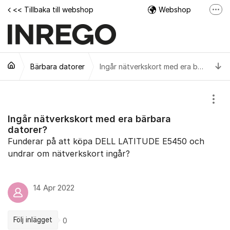
Hoppa till innehåll
<< Tillbaka till webshop
Webshop
Fler
Facebook
Instagram
Ti
Bärbara datorer
Tech Support Video
Ingår nätverkskort med era bärbara datorer?
Visa
Ingår nätverkskort med era bärbara
datorer?
Funderar på att köpa DELL LATITUDE E5450 och
undrar om nätverkskort ingår?
14 Apr 2022
Följ inlägget
0