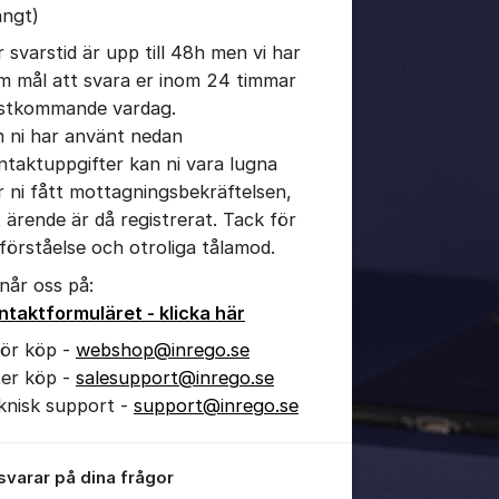
ängt)
r svarstid är upp till 48h men vi har
m mål att svara er inom 24 timmar
tällningar för inlägg/kommentar
stkommande vardag.
 ni har använt nedan
ntaktuppgifter kan ni vara lugna
r ni fått mottagningsbekräftelsen,
t ärende är då registrerat. Tack för
 förståelse och otroliga tålamod.
 når oss på:
ntaktformuläret - klicka här
för köp -
webshop@inrego.se
ter köp -
salesupport@inrego.se
knisk support -
support@inrego.se
 svarar på dina frågor