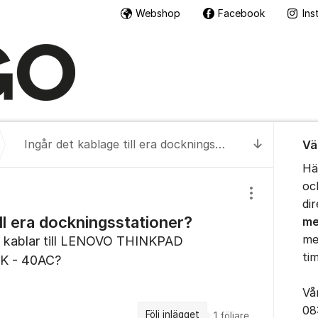
Webshop
Facebook
Ins
Om for
Ingår det kablage till era dockningsstationer?
Vä
Till senas
Hä
oc
Visa/dölj inst
di
ill era dockningsstationer?
me
me
ra kablar till LENOVO THINKPAD
ti
 - 40AC?
Vå
08
Följ inlägget
1
följare