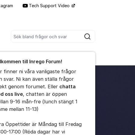
tagram
Tech Support Video
Fler supportlänkar
Sök bland alla inlägg
Sök
umet
lkommen till Inrego Forum!
te kommentaren
r finner ni våra vanligaste frågor
h svar. Ni kan även ställa frågor
ällningar för inlägg/kommentar
rekt genom forumet. Eller
chatta
d oss live
, chatten är öppen
llan 9-16 mån-fre (lunch stängt 1
mme mellan 11-13)
ra Öppettider är Måndag till Fredag
:00-17:00 (Röda dagar har vi