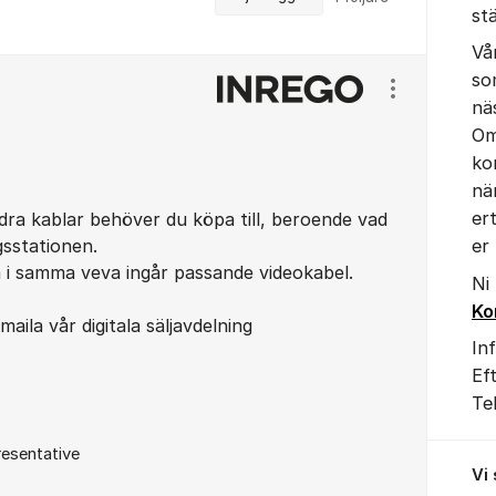
st
Vå
so
Visa/dölj ins
nä
Om
ko
nä
er
ra kablar behöver du köpa till, beroende vad
gsstationen.
er
 i samma veva ingår passande videokabel.
Ni
Ko
aila vår digitala säljavdelning
In
Ef
Te
esentative
Vi