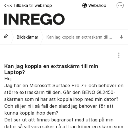
Hoppa till innehåll
<< Tillbaka till webshop
Webshop
Fler
Facebook
Instagram
Ti
Bildskärmar
Tech Support Video
Kan jag koppla en extraskärm till min Laptop?
Visa
Kan jag koppla en extraskärm till min
Laptop?
Hej,
Jag har en Microsoft Surface Pro 7+ och behöver en
större extraskärm till den. Går den BENQ GL2450-
skärmen som ni har att koppla ihop med min dator?
Och säljer ni i så fall den sladd jag behöver för att
kunna koppla ihop dem?
Det ser ut att finnas begränsat med uttag på min
dator så vill vara säker på att jag köper en skärm som