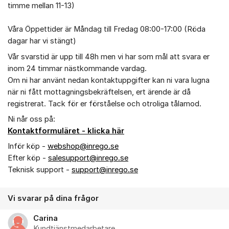
timme mellan 11-13)
Våra Öppettider är Måndag till Fredag 08:00-17:00 (Röda
dagar har vi stängt)
Vår svarstid är upp till 48h men vi har som mål att svara er
inom 24 timmar nästkommande vardag.
Om ni har använt nedan kontaktuppgifter kan ni vara lugna
när ni fått mottagningsbekräftelsen, ert ärende är då
registrerat. Tack för er förståelse och otroliga tålamod.
Ni når oss på:
Kontaktformuläret - klicka här
Inför köp -
webshop@inrego.se
Efter köp -
salesupport@inrego.se
Teknisk support -
support@inrego.se
Vi svarar på dina frågor
Carina
Kundtjänstmedarbetare