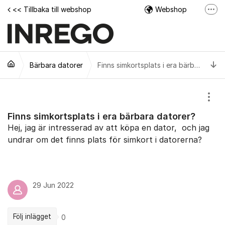
Hoppa till innehåll
<< Tillbaka till webshop
Webshop
Fler
Facebook
Instagram
Ti
Bärbara datorer
Tech Support Video
Finns simkortsplats i era bärbara datorer?
Visa
Finns simkortsplats i era bärbara datorer?
Hej, jag är intresserad av att köpa en dator, och jag
undrar om det finns plats för simkort i datorerna?
29 Jun 2022
Följ inlägget
0