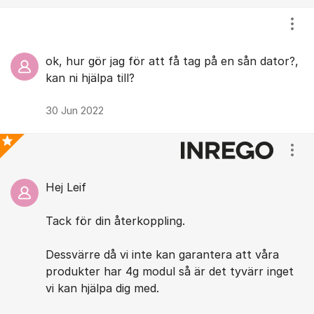
Visa
ok, hur gör jag för att få tag på en sån dator?,
kan ni hjälpa till?
30 Jun 2022
Visa
Bästa svaret
Hej Leif
Tack för din återkoppling.
Dessvärre då vi inte kan garantera att våra
produkter har 4g modul så är det tyvärr inget
vi kan hjälpa dig med.