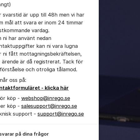
ängt)
r svarstid är upp till 48h men vi har
tällningar för inlägg/kommentar
m mål att svara er inom 24 timmar
stkommande vardag.
 ni har använt nedan
ntaktuppgifter kan ni vara lugna
r ni fått mottagningsbekräftelsen,
t ärende är då registrerat. Tack för
 förståelse och otroliga tålamod.
 når oss på:
ntaktformuläret - klicka här
för köp -
webshop@inrego.se
ter köp -
salesupport@inrego.se
knisk support -
support@inrego.se
 svarar på dina frågor