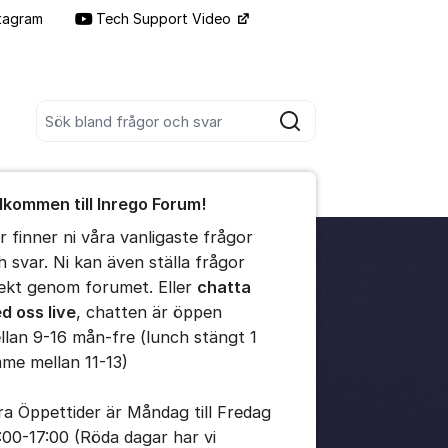
tagram
Tech Support Video
Fler supportlänkar
Sök bland alla inlägg
Sök
umet
lkommen till Inrego Forum!
te kommentaren
r finner ni våra vanligaste frågor
h svar. Ni kan även ställa frågor
ällningar för inlägg/kommentar
rekt genom forumet. Eller
chatta
d oss live
, chatten är öppen
llan 9-16 mån-fre (lunch stängt 1
mme mellan 11-13)
ra Öppettider är Måndag till Fredag
:00-17:00 (Röda dagar har vi