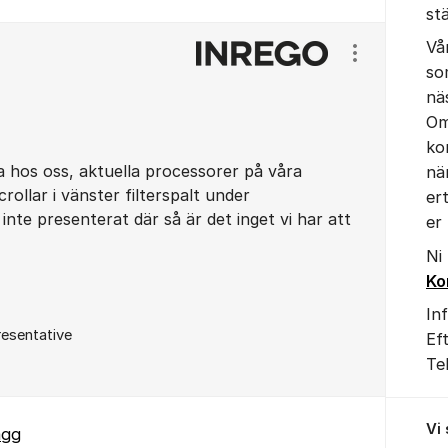
st
Vå
Visa/dölj ins
so
nä
Om
ko
ta hos oss, aktuella processorer på våra
nä
rollar i vänster filterspalt under
er
inte presenterat där så är det inget vi har att
er
Ni
Ko
In
esentative
Ef
Te
Vi
ägg