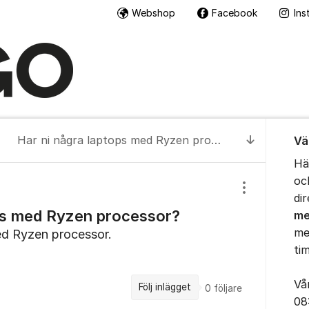
Webshop
Facebook
Ins
Om for
Har ni några laptops med Ryzen processor?
Vä
Till senas
Hä
oc
Visa/dölj inst
di
ops med Ryzen processor?
me
me
ed Ryzen processor.
ti
Vå
Följ inlägget
0
följare
08