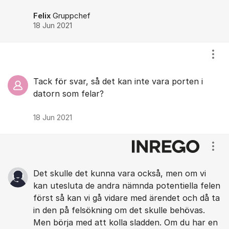
Felix
Gruppchef
18 Jun 2021
Visa
Tack för svar, så det kan inte vara porten i
datorn som felar?
18 Jun 2021
Visa
Det skulle det kunna vara också, men om vi
kan utesluta de andra nämnda potentiella felen
först så kan vi gå vidare med ärendet och då ta
in den på felsökning om det skulle behövas.
Men börja med att kolla sladden. Om du har en