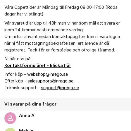
Våra Öppettider är Måndag till Fredag 08:00-17:00 (Röda
dagar har vi stängt)
Vår svarstid är upp till 48h men vi har som mål att svara er
inom 24 timmar nästkommande vardag.
Om ni har använt nedan kontaktuppgifter kan ni vara lugna
när ni fått mottagningsbekräftelsen, ert ärende är då
registrerat. Tack för er förståelse och otroliga tålamod.
Ni når oss på:
Kontaktformuläret - klicka här
Inför köp -
webshop@inrego.se
Efter köp -
salesupport@inrego.se
Teknisk support -
support@inrego.se
Vi svarar på dina frågor
Anna A
Melvin