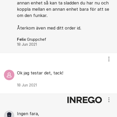
annan enhet så kan ta sladden du har nu och
koppla mellan en annan enhet bara för att se
om den funkar.
Återkom även med ditt order id.
Felix
Gruppchef
18 Jun 2021
Visa
Ok jag testar det, tack!
18 Jun 2021
Visa
Ingen fara,