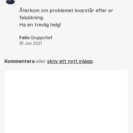
Återkom om problemet kvarstår efter er
felsökning.
Ha en trevlig helg!
Felix
Gruppchef
18 Jun 2021
Kommentera
eller
skriv ett nytt inlägg
Kommentar *