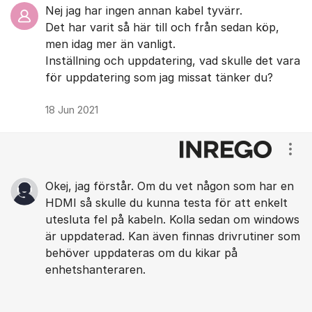
Nej jag har ingen annan kabel tyvärr.
Det har varit så här till och från sedan köp,
men idag mer än vanligt.
Inställning och uppdatering, vad skulle det vara
för uppdatering som jag missat tänker du?
18 Jun 2021
Visa
Okej, jag förstår. Om du vet någon som har en
HDMI så skulle du kunna testa för att enkelt
utesluta fel på kabeln. Kolla sedan om windows
är uppdaterad. Kan även finnas drivrutiner som
behöver uppdateras om du kikar på
enhetshanteraren.