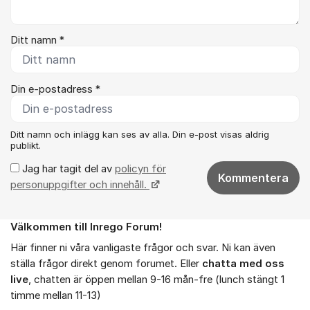
Ditt namn *
Din e-postadress *
Ditt namn och inlägg kan ses av alla. Din e-post visas aldrig
publikt.
Jag har tagit del av
policyn för
Kommentera
personuppgifter och innehåll.
Välkommen till Inrego Forum!
Om forumet
Här finner ni våra vanligaste frågor och svar. Ni kan även
ställa frågor direkt genom forumet. Eller
chatta med oss
live
, chatten är öppen mellan 9-16 mån-fre (lunch stängt 1
timme mellan 11-13)