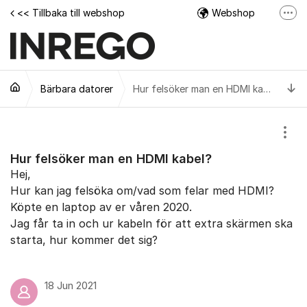
Hoppa till innehåll
<< Tillbaka till webshop
Webshop
Fler
Facebook
Instagram
Ti
Bärbara datorer
Tech Support Video
Hur felsöker man en HDMI kabel?
Visa
Hur felsöker man en HDMI kabel?
Hej,
Hur kan jag felsöka om/vad som felar med HDMI?
Köpte en laptop av er våren 2020.
Jag får ta in och ur kabeln för att extra skärmen ska
starta, hur kommer det sig?
18 Jun 2021