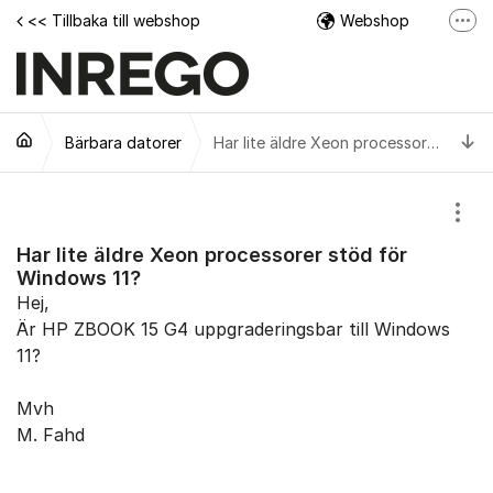
Hoppa till innehåll
<< Tillbaka till webshop
Webshop
Fler
Facebook
Instagram
Ti
Bärbara datorer
Tech Support Video
Har lite äldre Xeon processorer stöd för Windows 11?
Visa
Har lite äldre Xeon processorer stöd för
Windows 11?
Hej,
Är HP ZBOOK 15 G4 uppgraderingsbar till Windows
11?
Mvh
M. Fahd