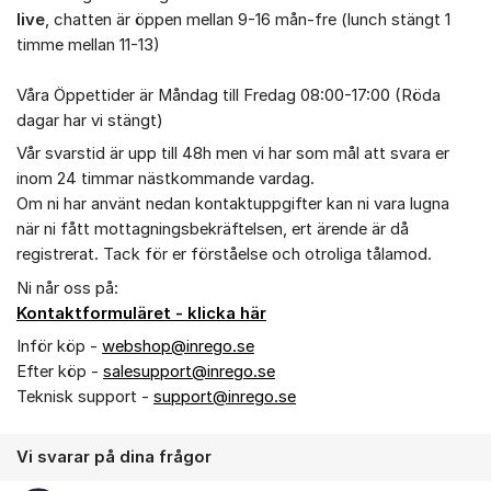
live
, chatten är öppen mellan 9-16 mån-fre (lunch stängt 1
timme mellan 11-13)
Våra Öppettider är Måndag till Fredag 08:00-17:00 (Röda
dagar har vi stängt)
Vår svarstid är upp till 48h men vi har som mål att svara er
inom 24 timmar nästkommande vardag.
Om ni har använt nedan kontaktuppgifter kan ni vara lugna
när ni fått mottagningsbekräftelsen, ert ärende är då
registrerat. Tack för er förståelse och otroliga tålamod.
Ni når oss på:
Kontaktformuläret - klicka här
Inför köp -
webshop@inrego.se
Efter köp -
salesupport@inrego.se
Teknisk support -
support@inrego.se
Vi svarar på dina frågor