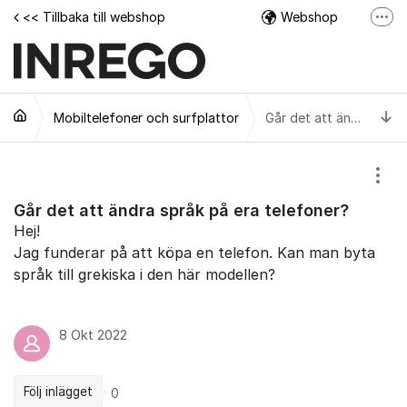
Hoppa till innehåll
<< Tillbaka till webshop
Webshop
Fler
Facebook
Instagram
Ti
Mobiltelefoner och surfplattor
Tech Support Video
Går det att ändra språk på era telefoner?
Visa
Går det att ändra språk på era telefoner?
Hej!
Jag funderar på att köpa en telefon. Kan man byta
språk till grekiska i den här modellen?
8 Okt 2022
Följ inlägget
0