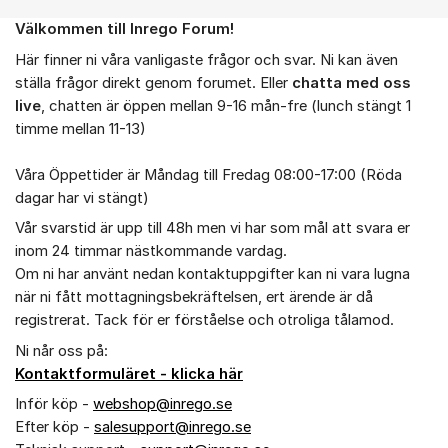
Välkommen till Inrego Forum!
Om forumet
Här finner ni våra vanligaste frågor och svar. Ni kan även
ställa frågor direkt genom forumet. Eller
chatta med oss
live
, chatten är öppen mellan 9-16 mån-fre (lunch stängt 1
timme mellan 11-13)
Våra Öppettider är Måndag till Fredag 08:00-17:00 (Röda
dagar har vi stängt)
Vår svarstid är upp till 48h men vi har som mål att svara er
inom 24 timmar nästkommande vardag.
Om ni har använt nedan kontaktuppgifter kan ni vara lugna
när ni fått mottagningsbekräftelsen, ert ärende är då
registrerat. Tack för er förståelse och otroliga tålamod.
Ni når oss på:
Kontaktformuläret - klicka här
Inför köp -
webshop@inrego.se
Efter köp -
salesupport@inrego.se