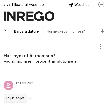
Hoppa till innehåll
<< Tillbaka till webshop
Webshop
Fler
Facebook
Instagram
Ti
Bärbara datorer
Hur mycket är momsen?
Tech Support Video
Visa
Hur mycket är momsen?
Vad är momsen i procent av slutpriset?
17 Feb 2021
Följ inlägget
0