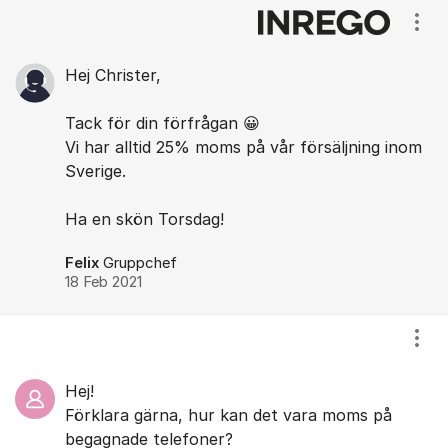
Kommentarer
Visa
Hej Christer,
Tack för din förfrågan 😀
Vi har alltid 25% moms på vår försäljning inom
Sverige.
Ha en skön Torsdag!
Felix
Gruppchef
18 Feb 2021
Visa
Hej!
Förklara gärna, hur kan det vara moms på
begagnade telefoner?