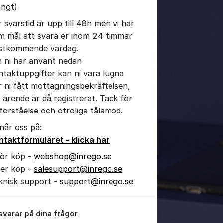
ängt)
r svarstid är upp till 48h men vi har
m mål att svara er inom 24 timmar
stkommande vardag.
 ni har använt nedan
tällningar för inlägg/kommentar
ntaktuppgifter kan ni vara lugna
r ni fått mottagningsbekräftelsen,
t ärende är då registrerat. Tack för
 förståelse och otroliga tålamod.
 når oss på:
ntaktformuläret - klicka här
för köp -
webshop@inrego.se
ter köp -
salesupport@inrego.se
knisk support -
support@inrego.se
 svarar på dina frågor