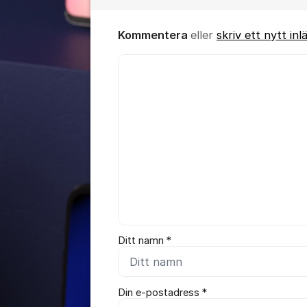
Kommentera
eller
skriv ett nytt inl
Kommentar *
Ditt namn *
Din e-postadress *