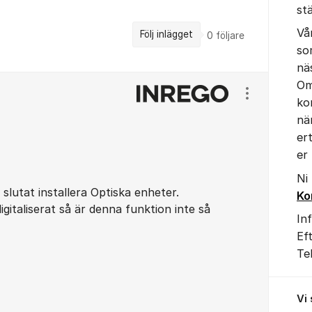
st
Vå
Följ inlägget
0
följare
so
nä
Om
Visa/dölj ins
ko
nä
er
er
Ni
 slutat installera Optiska enheter.
Ko
 digitaliserat så är denna funktion inte så
In
Ef
Te
Vi