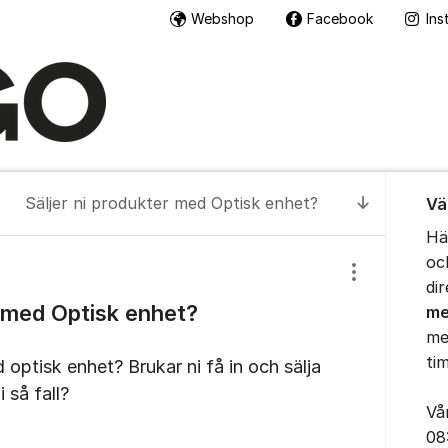
Webshop
Facebook
Ins
Om for
Säljer ni produkter med Optisk enhet?
Vä
Till senas
Hä
oc
Visa/dölj inst
di
r med Optisk enhet?
me
me
ti
optisk enhet? Brukar ni få in och sälja
 så fall?
Vå
08