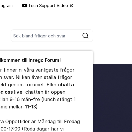
tagram
Tech Support Video
Fler supportlänkar
Sök bland alla inlägg
Sök
umet
lkommen till Inrego Forum!
te kommentaren
r finner ni våra vanligaste frågor
h svar. Ni kan även ställa frågor
ällningar för inlägg/kommentar
rekt genom forumet. Eller
chatta
d oss live
, chatten är öppen
llan 9-16 mån-fre (lunch stängt 1
mme mellan 11-13)
ra Öppettider är Måndag till Fredag
:00-17:00 (Röda dagar har vi