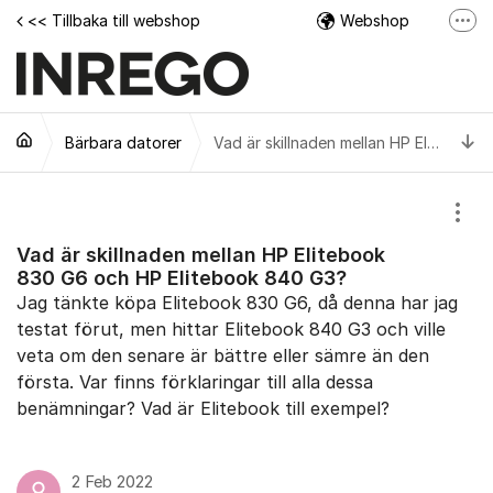
Hoppa till innehåll
<< Tillbaka till webshop
Webshop
Fler
Facebook
Instagram
Ti
Bärbara datorer
Tech Support Video
Vad är skillnaden mellan HP Elitebook 830 G6 och HP Elitebook 840 G3?
Visa
Vad är skillnaden mellan HP Elitebook
830 G6 och HP Elitebook 840 G3?
Jag tänkte köpa Elitebook 830 G6, då denna har jag
testat förut, men hittar Elitebook 840 G3 och ville
veta om den senare är bättre eller sämre än den
första. Var finns förklaringar till alla dessa
benämningar? Vad är Elitebook till exempel?
2 Feb 2022