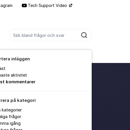
tagram
Tech Support Video
Fler supportlänkar
Sök bland alla inlägg
Sök
rtera inläggen
ast
aste aktivitet
est kommentarer
trera på kategori
a kategorier
liga frågor
mma igång