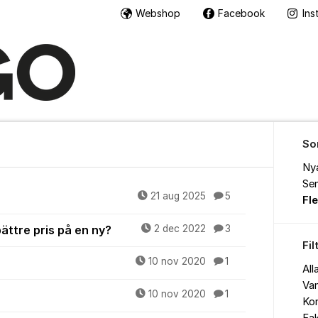
Webshop
Facebook
Ins
So
Ny
Sen
21 aug 2025
5
Fl
bättre pris på en ny?
2 dec 2022
3
Fil
10 nov 2020
1
All
Van
10 nov 2020
1
Ko