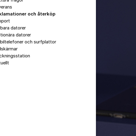
tura frågor
verans
klamationer och återköp
pport
bara datorer
tionära datorer
iltelefoner och surfplattor
dskärmar
ckningsstation
uellt