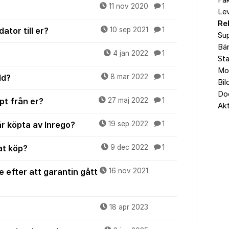
Fak
11 nov 2020
1
Le
Re
ator till er?
10 sep 2021
1
Su
Bär
4 jan 2022
1
Sta
Mob
dd?
8 mar 2022
1
Bil
Do
pt från er?
27 maj 2022
1
Akt
är köpta av Inrego?
19 sep 2022
1
at köp?
9 dec 2022
1
e efter att garantin gått
16 nov 2021
18 apr 2023