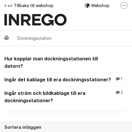
Hoppa till innehåll
<< Tillbaka till webshop
Webshop
Fler
Facebook
Instagram
Dockningsstation
Tech Support Video
Dockningsstation
Hur kopplar man dockningsstationen till
datorn?
Ingår det kablage till era dockningsstationer?
1
Ingår ström och bildkablage till era
3
dockningsstationer?
Sortera inläggen