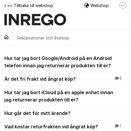
Hoppa till innehåll
<< Tillbaka till webshop
Webshop
Fler
Facebook
Instagram
Reklamationer och återköp
Tech Support Video
Reklamationer och å
Hur tar jag bort Google/Android på en Android
telefon innan jag returnerar produkten till er?
Är det fri frakt vid ångrat köp?
5
Hur tar jag bort iCloud på en apple enhet innan
jag returnerar produkten till er?
Hur går det för mitt ärende?
Vad kostar returfrakten vid ångrat köp?
1