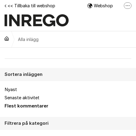
Hoppa till innehåll
<< Tillbaka till webshop
Webshop
Fler
Facebook
Instagram
Alla inlägg
Tech Support Video
Alla inlägg
Sortera inläggen
Nyast
Senaste aktivitet
Flest kommentarer
Filtrera på kategori